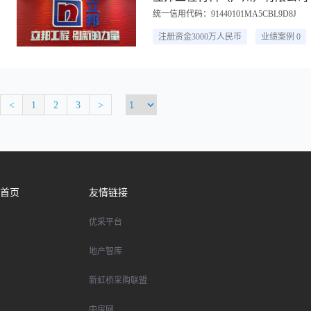
统一信用代码：91440101MA5CBL9D8J
注册资金3000万人民币
业绩案例 0
<
1
2
3
>
首页
友情链接
优采平台
地产智库
新虹桥采购联盟
中房网