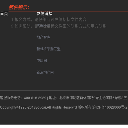
报名提示：
首页
友情链接
1.报名方式，请仔细阅读左侧招标文件内容
2.如需帮助，请通过招标文件里的联系方式与甲方联系
优采平台
地产智库
新虹桥采购联盟
中房网
新浪地产网
客服服务电话：400-618-8989
|
地址：北京市海淀区首体南路9号主语国际5号楼3层
Copyright@1996-2018youcai,All Rights Reservrd 版权所有 沪ICP备16028066号-2